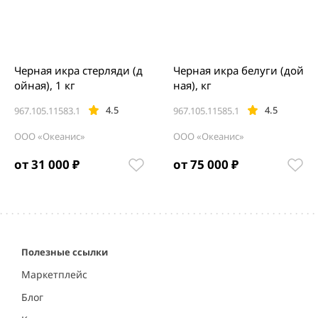
Черная икра стерляди (д
Черная икра белуги (дой
ойная), 1 кг
ная), кг
4.5
4.5
967.105.11583.1
967.105.11585.1
ООО «Океанис»
ООО «Океанис»
от 31 000 ₽
от 75 000 ₽
Item
1
of
3
Полезные ссылки
Маркетплейс
Блог