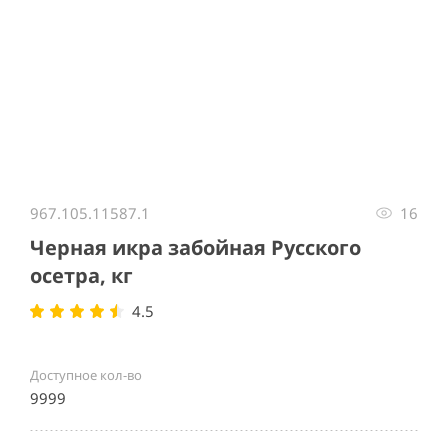
Item
1
967.105.11587.1
16
of
1
Черная икра забойная Русского
осетра, кг
4.5
Доступное кол-во
9999