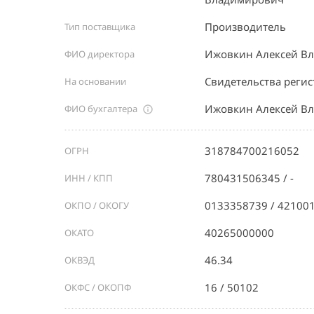
Производитель
Тип поставщика
Ижовкин Алексей В
ФИО директора
Свидетельства реги
На основании
Ижовкин Алексей В
ФИО бухгалтера
318784700216052
ОГРН
780431506345 / -
ИНН / КПП
0133358739 / 42100
ОКПО / ОКОГУ
40265000000
ОКАТО
46.34
ОКВЭД
16 / 50102
ОКФС / ОКОПФ