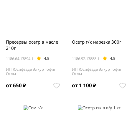
Пресервы осетр в масле
Осетр г/к нарезка 300г
210г
4.5
4.5
1186.64.13894.1
1186.92.13888.1
ИП Юсифзаде Элкур Тофиг
ИП Юсифзаде Элкур Тофиг
Оглы
Оглы
от 650 ₽
от 1 100 ₽