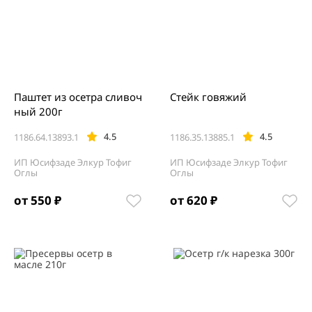
Паштет из осетра сливоч
Стейк говяжий
ный 200г
4.5
4.5
1186.64.13893.1
1186.35.13885.1
ИП Юсифзаде Элкур Тофиг
ИП Юсифзаде Элкур Тофиг
Оглы
Оглы
от 550 ₽
от 620 ₽