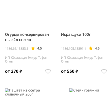
Огурцы консервирован
Икра щуки 100г
ные 2л стекло
4.5
4.5
1186.66.13883.1
1186.105.13891.1
ИП Юсифзаде Элкур Тофиг
ИП Юсифзаде Элкур Тофиг
Оглы
Оглы
от 270 ₽
от 550 ₽