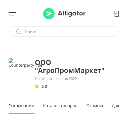
ООО
"АгроПромМаркет"
На Alligator с июня 2022 г.
5.0
О компании
Каталог товаров
Отзывы
Докуме