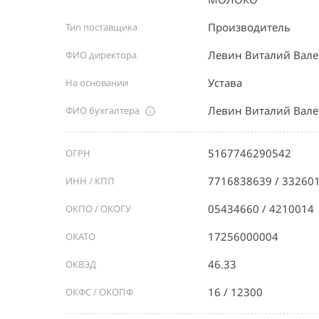
Производитель
Тип поставщика
Левин Виталий Вал
ФИО директора
Устава
На основании
Левин Виталий Вал
ФИО бухгалтера
5167746290542
ОГРН
7716838639 / 33260
ИНН / КПП
05434660 / 4210014
ОКПО / ОКОГУ
17256000004
ОКАТО
46.33
ОКВЭД
16 / 12300
ОКФС / ОКОПФ