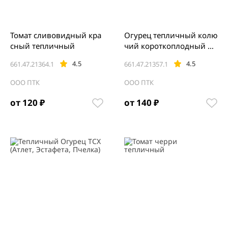
Томат сливовидный кра
Огурец тепличный колю
сный тепличный
чий короткоплодный Ва
лигора
4.5
4.5
661.47.21364.1
661.47.21357.1
ООО ПТК
ООО ПТК
от 120 ₽
от 140 ₽