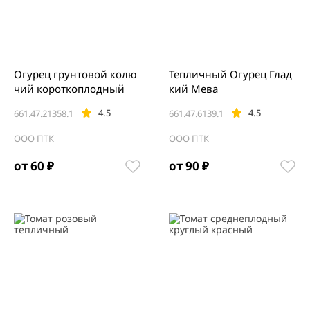
Огурец грунтовой колю
Тепличный Огурец Глад
чий короткоплодный
кий Мева
4.5
4.5
661.47.21358.1
661.47.6139.1
ООО ПТК
ООО ПТК
от 60 ₽
от 90 ₽