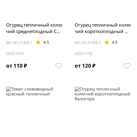
Огурец тепличный колю
Огурец тепличный колю
чий среднеплодный Свя
чий короткоплодный Бъ
тогор Премиум
ёрн
4.5
4.5
661.47.21360.1
661.47.21356.1
ООО ПТК
ООО ПТК
от 110 ₽
от 120 ₽