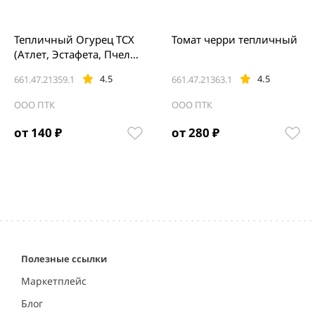
Тепличный Огурец ТСХ
Томат черри тепличный
(Атлет, Эстафета, Пчелк
а)
4.5
4.5
661.47.21359.1
661.47.21363.1
ООО ПТК
ООО ПТК
от 140 ₽
от 280 ₽
Полезные ссылки
Маркетплейс
Блог