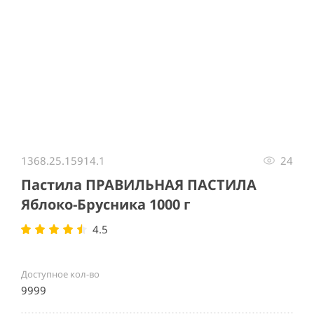
Item
1
1368.25.15914.1
24
of
1
Пастила ПРАВИЛЬНАЯ ПАСТИЛА
Яблоко-Брусника 1000 г
4.5
Доступное кол-во
9999