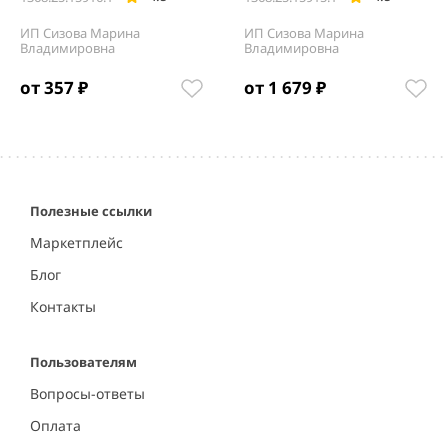
ИП Сизова Марина
ИП Сизова Марина
Владимировна
Владимировна
от 357 ₽
от 1 679 ₽
Item
1
of
5
Полезные ссылки
Маркетплейс
Блог
Контакты
Пользователям
Вопросы-ответы
Оплата