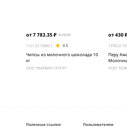
от 7 783.35 ₽
от 430 
8 193 ₽
4.5
1121.22.13000.1
1378.22.15
Чипсы из молочного шоколада 10
Перу Ам
кг
Молочны
ООО "МАРВИН ГРУПП"
ООО "КОФ
Item
1
of
5
Полезные ссылки
Пользователям