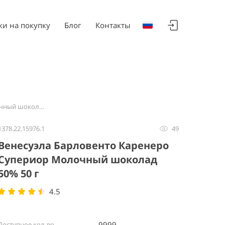
ки на покупку
Блог
Контакты
Венесуэла Барловенто Каренеро Супериор Молочный шоколад 50% 50 г
1378.22.15976.1
49
Венесуэла Барловенто Каренеро
Супериор Молочный шоколад
50% 50 г
4.5
9999
Доступное кол-во