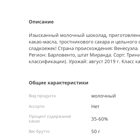
Item
1
of
1
Описание
Изысканный молочный шоколад, приготовленн
какао-масла, тростникового сахара и цельного 
сладкоежек! Страна происхождения: Венесуэла. 

Регион: Барловенто, штат Миранда. Сорт: Трин
классификации). Урожай: август 2019 г. Класс ка
Общие характеристики
молочный
Вид продукта
Нет
Ассорти
Процент содержания
35-60%
какао
50 г
Вес брутто