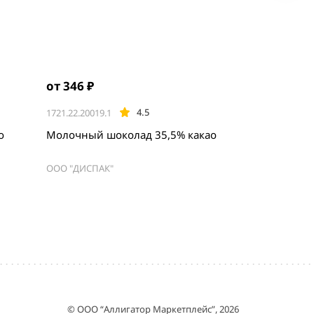
от 346 ₽
4.5
1721.22.20019.1
о
Молочный шоколад 35,5% какао
ООО "ДИСПАК"
© ООО “Аллигатор Маркетплейс”, 2026