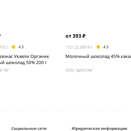
₽
от 393 ₽
4.5
4.5
973.1
1721.22.20018.1
азонас Укаяли Органик
Молочный шоколад 45% кака
й шоколад 50% 200 г
Е ТФ"
ООО "ДИСПАК"
Социальные сети
Юридическая информация